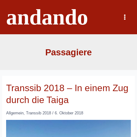
Zum
andando
Inhalt
springen
Main
Menu
Passagiere
Transsib 2018 – In einem Zug
durch die Taiga
Allgemein
,
Transsib 2018
/
6. Oktober 2018