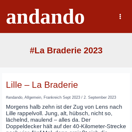
Zum
andando
Inhalt
springen
Main
Menu
#La Braderie 2023
Lille – La Braderie
#andando
,
Allgemein
,
Frankreich Sept 2023
/
2. September 2023
Morgens halb zehn ist der Zug von Lens nach
Lille rappelvoll. Jung, alt, hübsch, nicht so,
lächelnd, maulend – alles da. Der
Doppeldecker hält auf der 40-Kilometer-Strecke