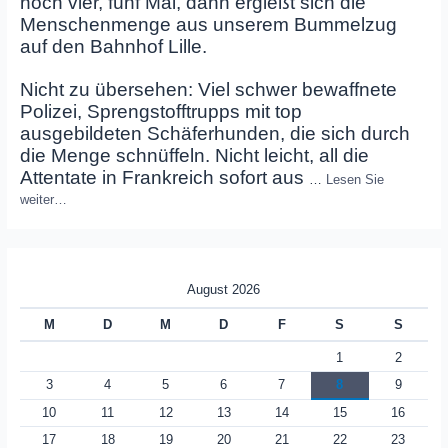
noch vier, fünf Mal, dann ergießt sich die
Menschenmenge aus unserem Bummelzug
auf den Bahnhof Lille.
Nicht zu übersehen: Viel schwer bewaffnete
Polizei, Sprengstofftrupps mit top
ausgebildeten Schäferhunden, die sich durch
die Menge schnüffeln. Nicht leicht, all die
Attentate in Frankreich sofort aus
…
Lesen Sie
weiter…
August 2026
M
D
M
D
F
S
S
1
2
3
4
5
6
7
8
9
10
11
12
13
14
15
16
17
18
19
20
21
22
23