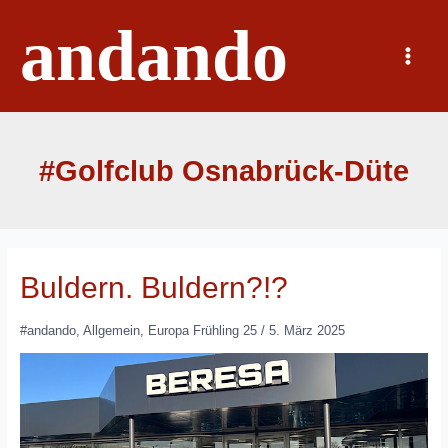
Zum
andando
Inhalt
springen
Main
Menu
#Golfclub Osnabrück-Düte
Buldern. Buldern?!?
#andando
,
Allgemein
,
Europa Frühling 25
/
5. März 2025