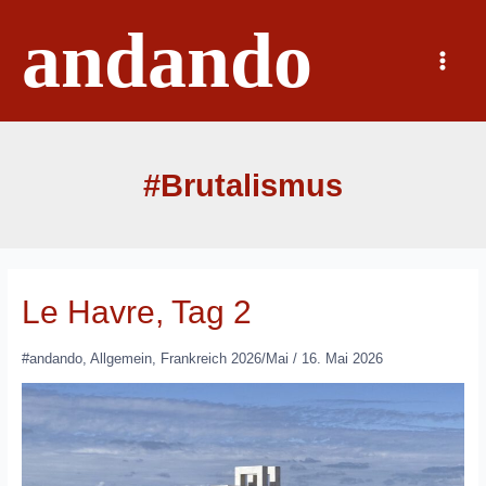
Zum
andando
Inhalt
springen
Main
Menu
#Brutalismus
Le Havre, Tag 2
#andando
,
Allgemein
,
Frankreich 2026/Mai
/
16. Mai 2026