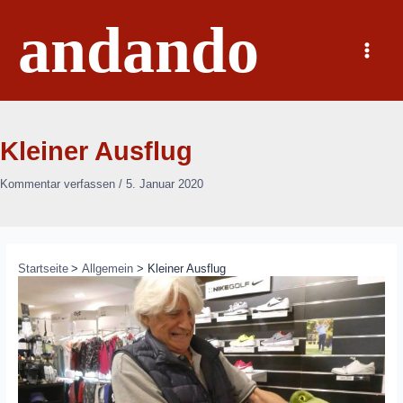
Zum
andando
Inhalt
springen
Main
Menu
Kleiner Ausflug
Kommentar verfassen
/
5. Januar 2020
Startseite
Allgemein
Kleiner Ausflug