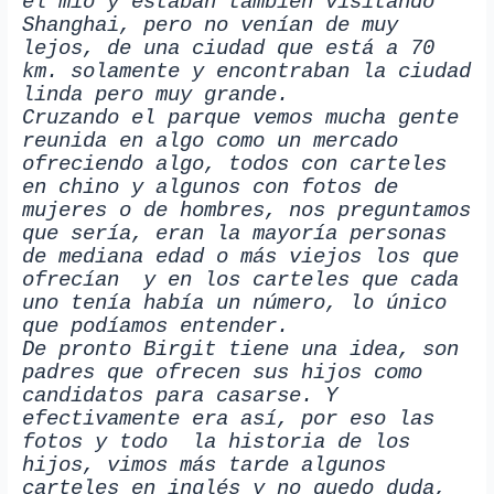
el mío y estaban también visitando
Shanghai, pero no venían de muy
lejos, de una ciudad que está a 70
km. solamente y encontraban la ciudad
linda pero muy grande.
Cruzando el parque vemos mucha gente
reunida en algo como un mercado
ofreciendo algo, todos con carteles
en chino y algunos con fotos de
mujeres o de hombres, nos preguntamos
que sería, eran la mayoría personas
de mediana edad o más viejos los que
ofrecían y en los carteles que cada
uno tenía había un número, lo único
que podíamos entender.
De pronto Birgit tiene una idea, son
padres que ofrecen sus hijos como
candidatos para casarse. Y
efectivamente era así, por eso las
fotos y todo la historia de los
hijos, vimos más tarde algunos
carteles en inglés y no quedo duda,