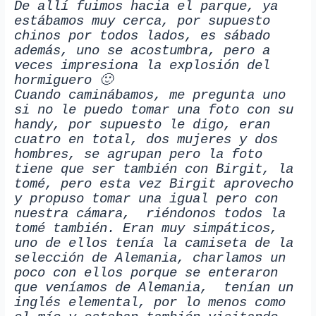
De allí fuimos hacia el parque, ya
estábamos muy cerca, por supuesto
chinos por todos lados, es sábado
además, uno se acostumbra, pero a
veces impresiona la explosión del
hormiguero 🙂
Cuando caminábamos, me pregunta uno
si no le puedo tomar una foto con su
handy, por supuesto le digo, eran
cuatro en total, dos mujeres y dos
hombres, se agrupan pero la foto
tiene que ser también con Birgit, la
tomé, pero esta vez Birgit aprovecho
y propuso tomar una igual pero con
nuestra cámara, riéndonos todos la
tomé también. Eran muy simpáticos,
uno de ellos tenía la camiseta de la
selección de Alemania, charlamos un
poco con ellos porque se enteraron
que veníamos de Alemania, tenían un
inglés elemental, por lo menos como