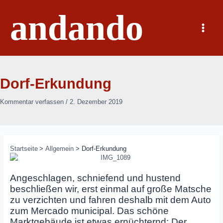
Zum
andando
Inhalt
springen
Main
Menu
Dorf-Erkundung
Kommentar verfassen
/
2. Dezember 2019
Startseite
Allgemein
Dorf-Erkundung
Angeschlagen, schniefend und hustend
beschließen wir, erst einmal auf große Matsche
zu verzichten und fahren deshalb mit dem Auto
zum Mercado municipal. Das schöne
Marktgebäude ist etwas ernüchternd: Der