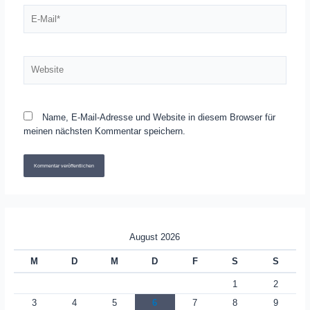
E-
Mail*
Website
Name, E-Mail-Adresse und Website in diesem Browser für
meinen nächsten Kommentar speichern.
August 2026
M
D
M
D
F
S
S
1
2
3
4
5
6
7
8
9