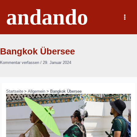
Zum
andando
Inhalt
springen
Main
Menu
Bangkok Übersee
Kommentar verfassen
/
29. Januar 2024
Startseite
Allgemein
Bangkok Übersee