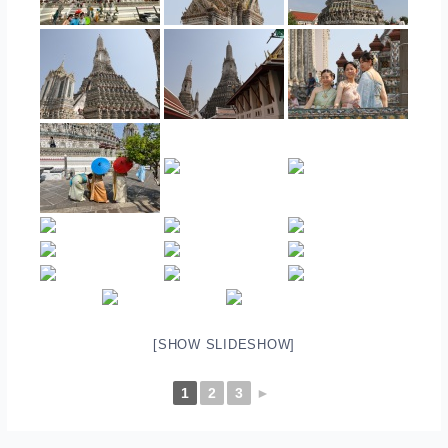
[SHOW SLIDESHOW]
1
2
3
►