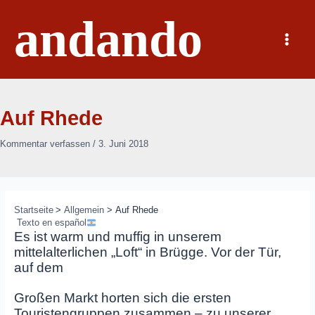
Zum
andando
Inhalt
springen
Main
Menu
Auf Rhede
Kommentar verfassen
/
3. Juni 2018
Startseite
Allgemein
Auf Rhede
‎
Texto en español
Es ist warm und muffig in unserem
mittelalterlichen „Loft“ in Brügge. Vor der Tür,
auf dem
Großen Markt horten sich die ersten
Touristengruppen zusammen – zu unserer