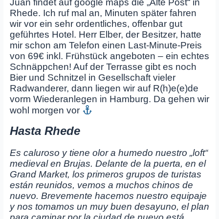
Juan findet auf google maps die „Alte Post“ in
Rhede. Ich ruf mal an, Minuten später fahren
wir vor ein sehr ordentliches, offenbar gut
geführtes Hotel. Herr Elber, der Besitzer, hatte
mir schon am Telefon einen Last-Minute-Preis
von 69€ inkl. Frühstück angeboten – ein echtes
Schnäppchen! Auf der Terrasse gibt es noch
Bier und Schnitzel in Gesellschaft vieler
Radwanderer, dann liegen wir auf R(h)e(e)de
vorm Wiederanlegen in Hamburg. Da gehen wir
wohl morgen vor
Hasta Rhede
Es caluroso y tiene olor a humedo nuestro „loft“
medieval en Brujas. Delante de la puerta, en el
Grand Market, los primeros grupos de turistas
están reunidos, vemos a muchos chinos de
nuevo. Brevemente hacemos nuestro equipaje
y nos tomamos un muy buen desayuno, el plan
para caminar por la ciudad de nuevo está