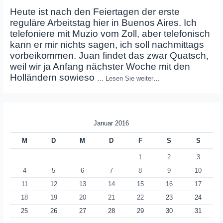
Heute ist nach den Feiertagen der erste
reguläre Arbeitstag hier in Buenos Aires. Ich
telefoniere mit Muzio vom Zoll, aber telefonisch
kann er mir nichts sagen, ich soll nachmittags
vorbeikommen. Juan findet das zwar Quatsch,
weil wir ja Anfang nächster Woche mit den
Holländern sowieso
…
Lesen Sie weiter…
Januar 2016
M
D
M
D
F
S
S
1
2
3
4
5
6
7
8
9
10
11
12
13
14
15
16
17
18
19
20
21
22
23
24
25
26
27
28
29
30
31