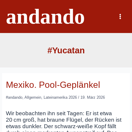
Zum
andando
Inhalt
springen
Main
Menu
#Yucatan
Mexiko. Pool-Geplänkel
#andando
,
Allgemein
,
Lateinamerika 2026
/
19. März 2026
Wir beobachten ihn seit Tagen: Er ist etwa
20 cm groß, hat braune Flügel, der Rücken ist
etwas dunkler. Der schwarz‑weiße Kopf fällt