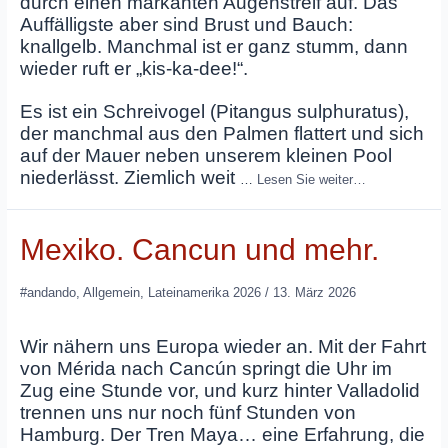
durch einen markanten Augenstreif auf. Das
Auffälligste aber sind Brust und Bauch:
knallgelb. Manchmal ist er ganz stumm, dann
wieder ruft er „kis‑ka‑dee!“.
Es ist ein Schreivogel (Pitangus sulphuratus),
der manchmal aus den Palmen flattert und sich
auf der Mauer neben unserem kleinen Pool
niederlässt. Ziemlich weit
…
Lesen Sie weiter…
Mexiko. Cancun und mehr.
#andando
,
Allgemein
,
Lateinamerika 2026
/
13. März 2026
Wir nähern uns Europa wieder an. Mit der Fahrt
von Mérida nach Cancún springt die Uhr im
Zug eine Stunde vor, und kurz hinter Valladolid
trennen uns nur noch fünf Stunden von
Hamburg. Der Tren Maya… eine Erfahrung, die