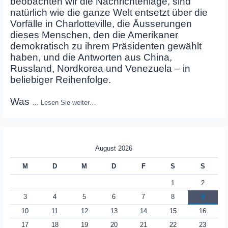
beobachten wir die Nachrichtenlage, sind
natürlich wie die ganze Welt entsetzt über die
Vorfälle in Charlotteville, die Äusserungen
dieses Menschen, den die Amerikaner
demokratisch zu ihrem Präsidenten gewählt
haben, und die Antworten aus China,
Russland, Nordkorea und Venezuela – in
beliebiger Reihenfolge.
Was
…
Lesen Sie weiter…
August 2026
M
D
M
D
F
S
S
1
2
3
4
5
6
7
8
9
10
11
12
13
14
15
16
17
18
19
20
21
22
23