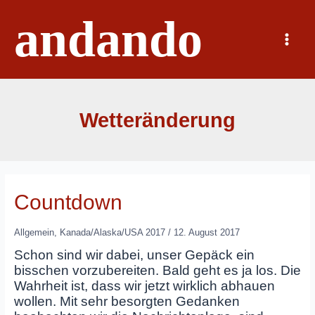
Zum
andando
Inhalt
springen
Main
Menu
Wetteränderung
Countdown
Allgemein
,
Kanada/Alaska/USA 2017
/
12. August 2017
Schon sind wir dabei, unser Gepäck ein
bisschen vorzubereiten. Bald geht es ja los. Die
Wahrheit ist, dass wir jetzt wirklich abhauen
wollen. Mit sehr besorgten Gedanken