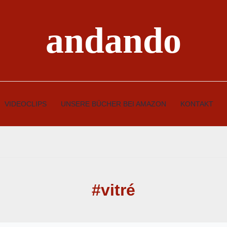
andando
VIDEOCLIPS
UNSERE BÜCHER BEI AMAZON
KONTAKT
#vitré