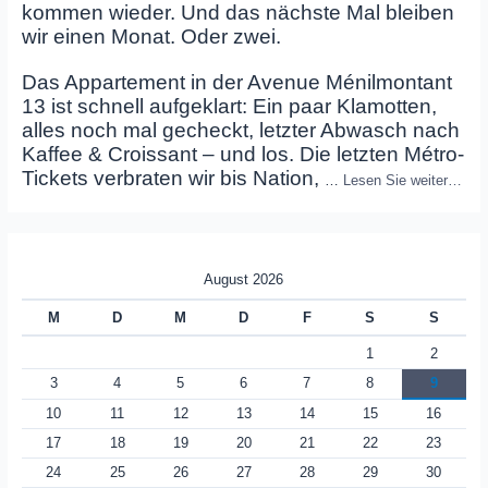
kommen wieder. Und das nächste Mal bleiben
wir einen Monat. Oder zwei.
Das Appartement in der Avenue Ménilmontant
13 ist schnell aufgeklart: Ein paar Klamotten,
alles noch mal gecheckt, letzter Abwasch nach
Kaffee & Croissant – und los. Die letzten Métro-
Tickets verbraten wir bis Nation,
…
Lesen Sie weiter…
August 2026
M
D
M
D
F
S
S
1
2
3
4
5
6
7
8
9
10
11
12
13
14
15
16
17
18
19
20
21
22
23
24
25
26
27
28
29
30