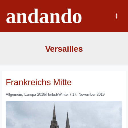
Zum
andando
Inhalt
springen
Main
Menu
Versailles
Frankreichs Mitte
Allgemein
,
Europa 2019/Herbst/Winter
/
17. November 2019