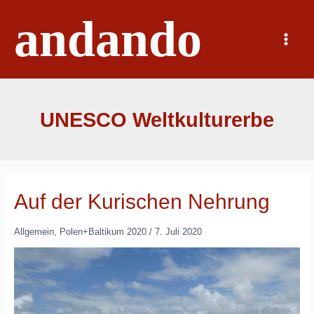
Zum
andando
Inhalt
springen
Main
Menu
UNESCO Weltkulturerbe
Auf der Kurischen Nehrung
Allgemein
,
Polen+Baltikum 2020
/
7. Juli 2020