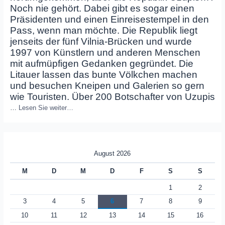
Noch nie gehört. Dabei gibt es sogar einen
Präsidenten und einen Einreisestempel in den
Pass, wenn man möchte. Die Republik liegt
jenseits der fünf Vilnia-Brücken und wurde
1997 von Künstlern und anderen Menschen
mit aufmüpfigen Gedanken gegründet. Die
Litauer lassen das bunte Völkchen machen
und besuchen Kneipen und Galerien so gern
wie Touristen. Über 200 Botschafter von Uzupis
…
Lesen Sie weiter…
August 2026
M
D
M
D
F
S
S
1
2
3
4
5
6
7
8
9
10
11
12
13
14
15
16