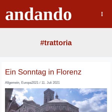
Zum
andando
Inhalt
springen
Main
Menu
#trattoria
Ein Sonntag in Florenz
Allgemein
,
Europa2021
/
11. Juli 2021