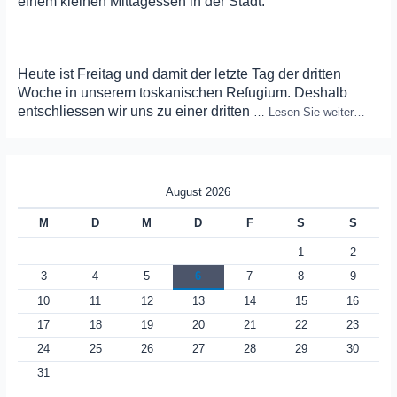
einem kleinen Mittagessen in der Stadt.
Heute ist Freitag und damit der letzte Tag der dritten
Woche in unserem toskanischen Refugium. Deshalb
entschliessen wir uns zu einer dritten
…
Lesen Sie weiter…
August 2026
M
D
M
D
F
S
S
1
2
3
4
5
6
7
8
9
10
11
12
13
14
15
16
17
18
19
20
21
22
23
24
25
26
27
28
29
30
31