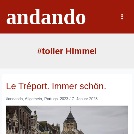
Zum
andando
Inhalt
springen
Main
Menu
#toller Himmel
Le Tréport. Immer schön.
#andando
,
Allgemein
,
Portugal 2023
/
7. Januar 2023