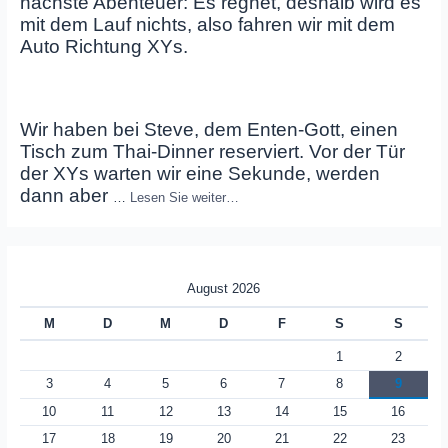
nächste Abenteuer: Es regnet, deshalb wird es
mit dem Lauf nichts, also fahren wir mit dem
Auto Richtung XYs.
Wir haben bei Steve, dem Enten-Gott, einen
Tisch zum Thai-Dinner reserviert. Vor der Tür
der XYs warten wir eine Sekunde, werden
dann aber
…
Lesen Sie weiter…
August 2026
M
D
M
D
F
S
S
1
2
3
4
5
6
7
8
9
10
11
12
13
14
15
16
17
18
19
20
21
22
23