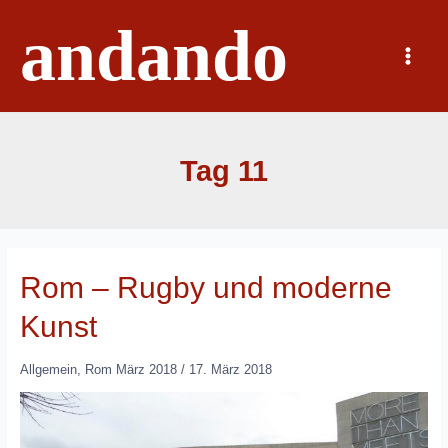
Zum
andando
Inhalt
springen
Main
Menu
Tag 11
Rom – Rugby und moderne
Kunst
Allgemein
,
Rom März 2018
/
17. März 2018