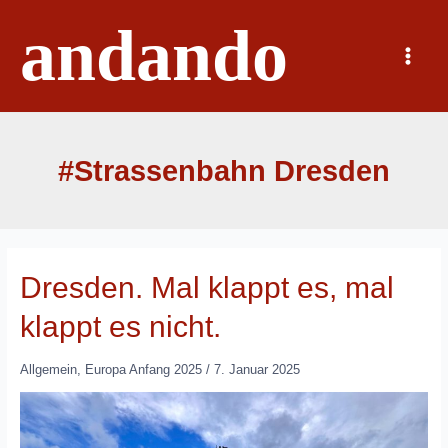
Zum
andando
Inhalt
springen
Main
Menu
#Strassenbahn Dresden
Dresden. Mal klappt es, mal
klappt es nicht.
Allgemein
,
Europa Anfang 2025
/
7. Januar 2025