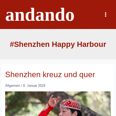
Zum
andando
Inhalt
springen
Main
Menu
#Shenzhen Happy Harbour
Shenzhen kreuz und quer
Allgemein
/
8. Januar 2024