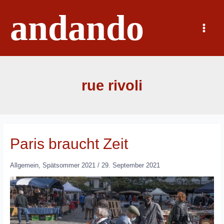
Zum
andando
Inhalt
springen
Main
Menu
rue rivoli
Paris braucht Zeit
Allgemein
,
Spätsommer 2021
/
29. September 2021