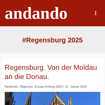
Zum
andando
Inhalt
springen
Main
Menu
#Regensburg 2025
Regensburg. Von der Moldau
an die Donau.
#andando
,
Allgemein
,
Europa Anfang 2025
/
13. Januar 2025