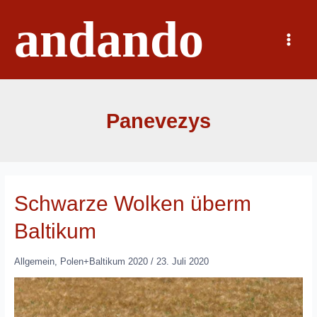
Zum
andando
Inhalt
springen
Main
Menu
Panevezys
Schwarze Wolken überm
Baltikum
Allgemein
,
Polen+Baltikum 2020
/
23. Juli 2020