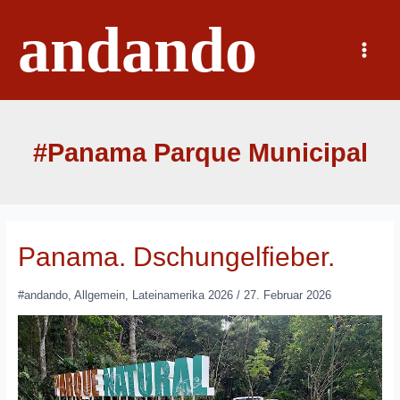
Zum
andando
Inhalt
springen
Main
Menu
#Panama Parque Municipal
Panama. Dschungelfieber.
#andando
,
Allgemein
,
Lateinamerika 2026
/
27. Februar 2026