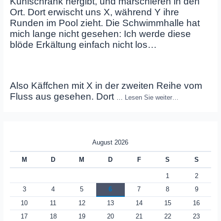
Kühlschrank hergibt, und marschieren in den
Ort. Dort erwischt uns X, während Y ihre
Runden im Pool zieht. Die Schwimmhalle hat
mich lange nicht gesehen: Ich werde diese
blöde Erkältung einfach nicht los…
Also Käffchen mit X in der zweiten Reihe vom
Fluss aus gesehen. Dort
…
Lesen Sie weiter…
August 2026
M
D
M
D
F
S
S
1
2
3
4
5
6
7
8
9
10
11
12
13
14
15
16
17
18
19
20
21
22
23