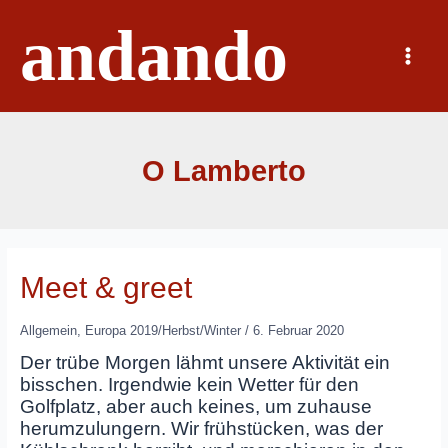
Zum
andando
Inhalt
springen
Main
Menu
O Lamberto
Meet & greet
Allgemein
,
Europa 2019/Herbst/Winter
/
6. Februar 2020
Der trübe Morgen lähmt unsere Aktivität ein
bisschen. Irgendwie kein Wetter für den
Golfplatz, aber auch keines, um zuhause
herumzulungern. Wir frühstücken, was der