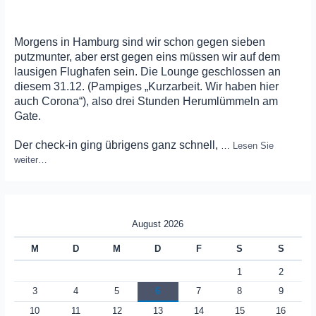
Morgens in Hamburg sind wir schon gegen sieben
putzmunter, aber erst gegen eins müssen wir auf dem
lausigen Flughafen sein. Die Lounge geschlossen an
diesem 31.12. (Pampiges „Kurzarbeit. Wir haben hier
auch Corona“), also drei Stunden Herumlümmeln am
Gate.
Der check-in ging übrigens ganz schnell,
…
Lesen Sie
weiter…
August 2026
M
D
M
D
F
S
S
1
2
3
4
5
6
7
8
9
10
11
12
13
14
15
16