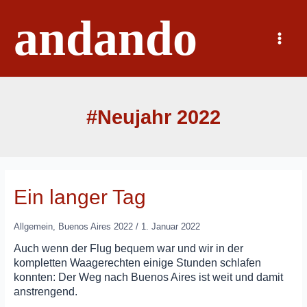
Zum
andando
Inhalt
springen
Main
Menu
#Neujahr 2022
Ein langer Tag
Allgemein
,
Buenos Aires 2022
/
1. Januar 2022
Auch wenn der Flug bequem war und wir in der
kompletten Waagerechten einige Stunden schlafen
konnten: Der Weg nach Buenos Aires ist weit und damit
anstrengend.