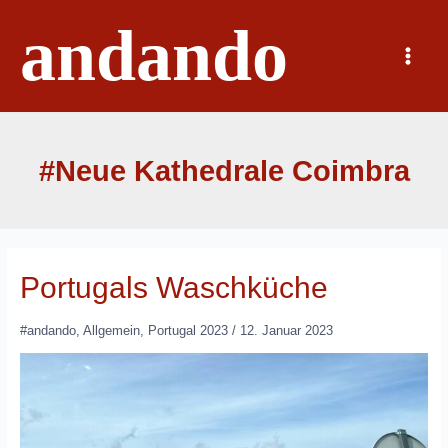
Zum
andando
Inhalt
springen
Main
Menu
#Neue Kathedrale Coimbra
Portugals Waschküche
#andando
,
Allgemein
,
Portugal 2023
/
12. Januar 2023