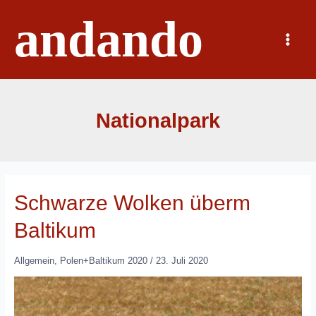
Zum
andando
Inhalt
springen
Main
Menu
Nationalpark
Schwarze Wolken überm
Baltikum
Allgemein
,
Polen+Baltikum 2020
/
23. Juli 2020