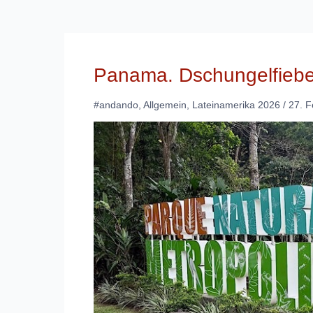
Panama. Dschungelfiebe
#andando
,
Allgemein
,
Lateinamerika 2026
/
27. F