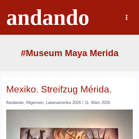
Zum
andando
Inhalt
springen
Main
Menu
#Museum Maya Merida
Mexiko. Streifzug Mérida.
#andando
,
Allgemein
,
Lateinamerika 2026
/
11. März 2026