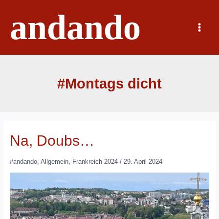
Zum
andando
Inhalt
springen
Main
Menu
#Montags dicht
Na, Doubs…
#andando
,
Allgemein
,
Frankreich 2024
/
29. April 2024