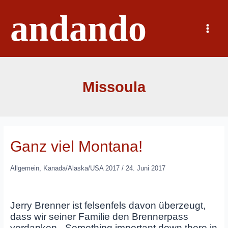
Zum
andando
Inhalt
springen
Main
Menu
Missoula
Ganz viel Montana!
Allgemein
,
Kanada/Alaska/USA 2017
/
24. Juni 2017
Jerry Brenner ist felsenfels davon überzeugt,
dass wir seiner Familie den Brennerpass
verdanken. „Something important down there in