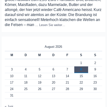
Körner, Maisfladen, dazu Marmelade, Butter und der
allongé, der hier jetzt wieder Café Americano heisst. Kurz
darauf sind wir atemlos an der Küste: Die Brandung ist
einfach sensationell! Meterhoch klatschen die Wellen an
die Felsen – man
…
Lesen Sie weiter…
August 2026
M
D
M
D
F
S
S
1
2
3
4
5
6
7
8
9
10
11
12
13
14
15
16
17
18
19
20
21
22
23
24
25
26
27
28
29
30
31
« Juni