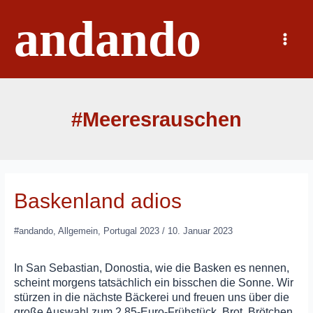
Zum
andando
Inhalt
springen
Main
Menu
#Meeresrauschen
Baskenland adios
#andando
,
Allgemein
,
Portugal 2023
/
10. Januar 2023
In San Sebastian, Donostia, wie die Basken es nennen,
scheint morgens tatsächlich ein bisschen die Sonne. Wir
stürzen in die nächste Bäckerei und freuen uns über die
große Auswahl zum 2,85-Euro-Frühstück. Brot, Brötchen,