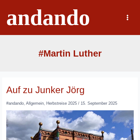
Zum
andando
Inhalt
springen
Main
Menu
#Martin Luther
Auf zu Junker Jörg
#andando
,
Allgemein
,
Herbstreise 2025
/
15. September 2025