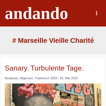
Zum
andando
Inhalt
springen
Main
Menu
# Marseille Vieille Charité
Sanary. Turbulente Tage.
#andando
,
Allgemein
,
Frankreich 2024
/
16. Mai 2024