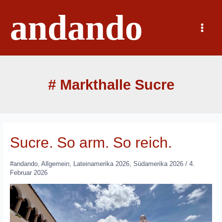
Zum
andando
Inhalt
springen
Main
Menu
# Markthalle Sucre
Sucre. So arm. So reich.
#andando
,
Allgemein
,
Lateinamerika 2026
,
Südamerika 2026
/
4.
Februar 2026