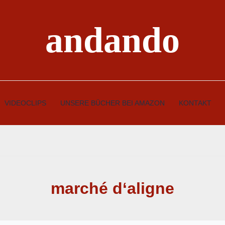
andando
VIDEOCLIPS
UNSERE BÜCHER BEI AMAZON
KONTAKT
marché d‘aligne