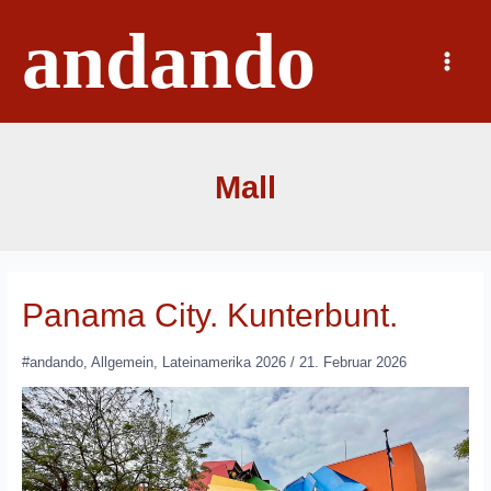
Zum
andando
Inhalt
springen
Main
Menu
Mall
Panama City. Kunterbunt.
#andando
,
Allgemein
,
Lateinamerika 2026
/
21. Februar 2026