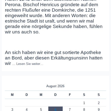
Perona. Bischof Henricus gründete auf dem
rechten Flußufer eine Domkirche, die 1251
eingeweiht wurde. Mit anderen Worten: die
estnische Stadt ist uralt, und wenn wir mal
gerade eine nörgelige Sekunde haben, fühlen
wir uns auch so.
An sich haben wir eine gut sortierte Apotheke
an Bord, aber diesen Erkältungsunsinn hatten
wir
…
Lesen Sie weiter…
August 2026
M
D
M
D
F
S
S
1
2
3
4
5
6
7
8
9