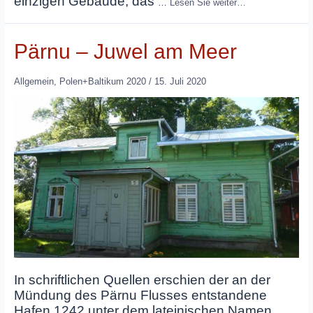
einzigen Gebäude, das
…
Lesen Sie weiter…
Pärnu – Juwel am Meer
Allgemein
,
Polen+Baltikum 2020
/
15. Juli 2020
In schriftlichen Quellen erschien der an der
Mündung des Pärnu Flusses entstandene
Hafen 1242 unter dem lateinischen Namen