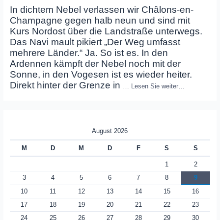
In dichtem Nebel verlassen wir Châlons-en-
Champagne gegen halb neun und sind mit
Kurs Nordost über die Landstraße unterwegs.
Das Navi mault pikiert „Der Weg umfasst
mehrere Länder.“ Ja. So ist es. In den
Ardennen kämpft der Nebel noch mit der
Sonne, in den Vogesen ist es wieder heiter.
Direkt hinter der Grenze in
…
Lesen Sie weiter…
August 2026
M
D
M
D
F
S
S
1
2
3
4
5
6
7
8
9
10
11
12
13
14
15
16
17
18
19
20
21
22
23
24
25
26
27
28
29
30