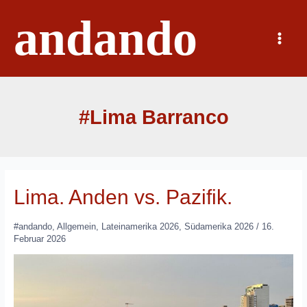
Zum
andando
Inhalt
springen
Main
Menu
#Lima Barranco
Lima. Anden vs. Pazifik.
#andando
,
Allgemein
,
Lateinamerika 2026
,
Südamerika 2026
/
16.
Februar 2026