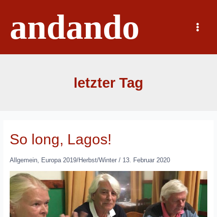
Zum
andando
Inhalt
springen
Main
Menu
letzter Tag
So long, Lagos!
Allgemein
,
Europa 2019/Herbst/Winter
/
13. Februar 2020