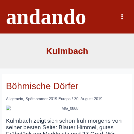
Zum
andando
Inhalt
springen
Main
Menu
Kulmbach
Böhmische Dörfer
Allgemein
,
Spätsommer 2019 Europa
/
30. August 2019
Kulmbach zeigt sich schon früh morgens von
seiner besten Seite: Blauer Himmel, gutes
Frühstück am Marktplatz und 27 Grad. Wir