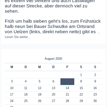
es extrem viel Verkehr und auch Lastwagen
auf dieser Strecke, aber dennoch viel zu
sehen.
Früh um halb sieben geht’s los, zum Frühstück
halb neun bei Bauer Schwutke am Ortsrand
von Uelzen (links, direkt neben netto) gibt es
…
Lesen Sie weiter…
August 2026
M
D
M
D
F
S
S
1
2
3
4
5
6
7
8
9
10
11
12
13
14
15
16
17
18
19
20
21
22
23
24
25
26
27
28
29
30