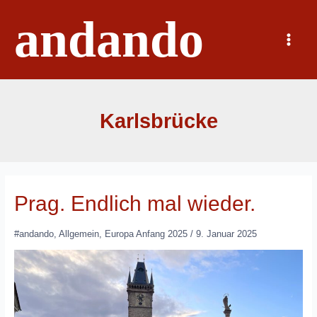
Zum
andando
Inhalt
springen
Main
Menu
Karlsbrücke
Prag. Endlich mal wieder.
#andando
,
Allgemein
,
Europa Anfang 2025
/
9. Januar 2025