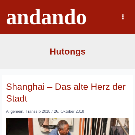
Zum
andando
Inhalt
springen
Main
Menu
Hutongs
Shanghai – Das alte Herz der
Stadt
Allgemein
,
Transsib 2018
/
26. Oktober 2018