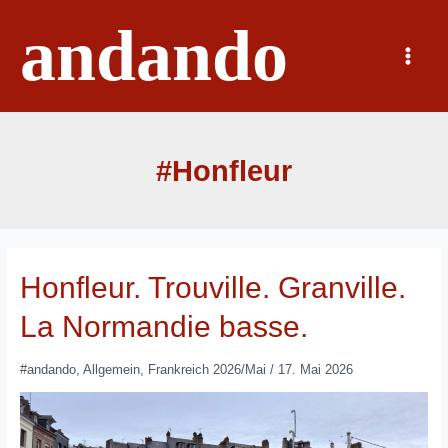
Zum
andando
Inhalt
springen
Main
Menu
#Honfleur
Honfleur. Trouville. Granville.
La Normandie basse.
#andando
,
Allgemein
,
Frankreich 2026/Mai
/
17. Mai 2026