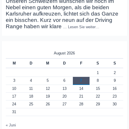
Unseren Schweizern wünschen wir noch im
Nebel einen guten Morgen, als die beiden
Karlsruher aufkreuzen, lichtet sich das Ganze
ein bisschen. Kurz vor neun auf der Driving
Range haben wir klare
…
Lesen Sie weiter…
August 2026
M
D
M
D
F
S
S
1
2
3
4
5
6
7
8
9
10
11
12
13
14
15
16
17
18
19
20
21
22
23
24
25
26
27
28
29
30
31
« Juni