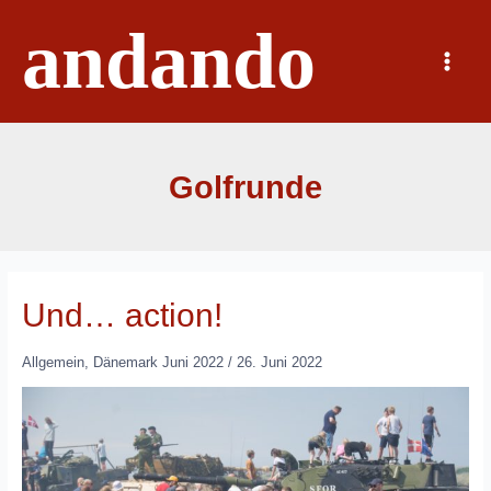
Zum
andando
Inhalt
springen
Main
Menu
Golfrunde
Und… action!
Allgemein
,
Dänemark Juni 2022
/
26. Juni 2022