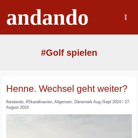
Zum
andando
Inhalt
springen
Main
Menu
#Golf spielen
Henne. Wechsel geht weiter?
#andando
,
#Skandinavien
,
Allgemein
,
Dänemark Aug./Sept 2024
/
27.
August 2024