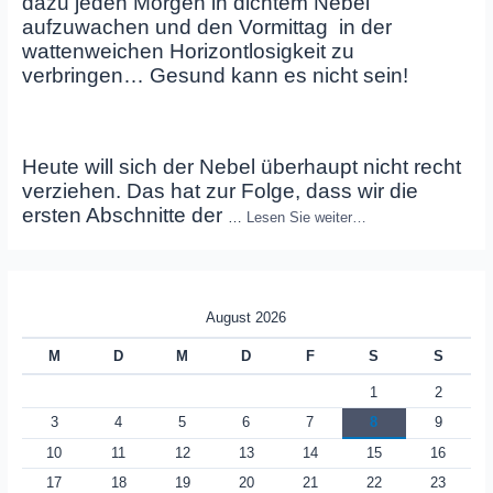
dazu jeden Morgen in dichtem Nebel
aufzuwachen und den Vormittag in der
wattenweichen Horizontlosigkeit zu
verbringen… Gesund kann es nicht sein!
Heute will sich der Nebel überhaupt nicht recht
verziehen. Das hat zur Folge, dass wir die
ersten Abschnitte der
…
Lesen Sie weiter…
August 2026
M
D
M
D
F
S
S
1
2
3
4
5
6
7
8
9
10
11
12
13
14
15
16
17
18
19
20
21
22
23