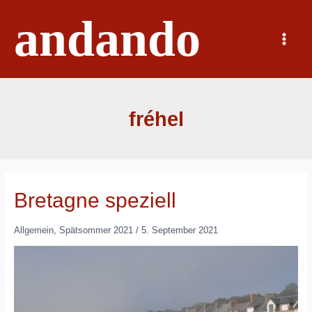
Zum
andando
Inhalt
springen
Main
Menu
fréhel
Bretagne speziell
Allgemein
,
Spätsommer 2021
/
5. September 2021